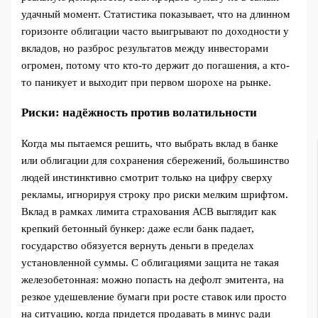
удачный момент. Статистика показывает, что на длинном
горизонте облигации часто выигрывают по доходности у
вкладов, но разброс результатов между инвесторами
огромен, потому что кто-то держит до погашения, а кто-
то паникует и выходит при первом шорохе на рынке.
Риски: надёжность против волатильности
Когда мы пытаемся решить, что выбрать вклад в банке
или облигации для сохранения сбережений, большинство
людей инстинктивно смотрит только на цифру сверху
рекламы, игнорируя строку про риски мелким шрифтом.
Вклад в рамках лимита страхования АСВ выглядит как
крепкий бетонный бункер: даже если банк падает,
государство обязуется вернуть деньги в пределах
установленной суммы. С облигациями защита не такая
железобетонная: можно попасть на дефолт эмитента, на
резкое удешевление бумаги при росте ставок или просто
на ситуацию, когда придется продавать в минус ради