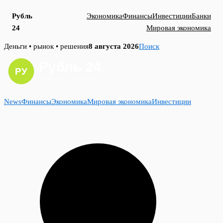
Рубль
Экономика
Финансы
Инвестиции
Банки
24
Мировая экономика
Skip
Деньги • рынок • решения
8 августа 2026
Поиск
to
content
News
Финансы
Экономика
Мировая экономика
Инвестиции