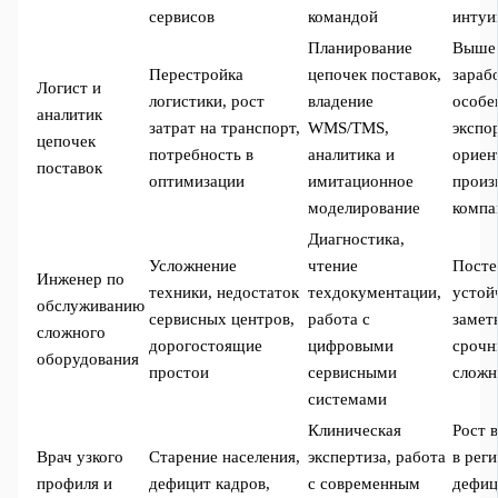
сервисов
командой
инту
Планирование
Выше 
Перестройка
цепочек поставок,
зараб
Логист и
логистики, рост
владение
особе
аналитик
затрат на транспорт,
WMS/TMS,
экспо
цепочек
потребность в
аналитика и
ориен
поставок
оптимизации
имитационное
произ
моделирование
компа
Диагностика,
Усложнение
чтение
Посте
Инженер по
техники, недостаток
техдокументации,
устой
обслуживанию
сервисных центров,
работа с
замет
сложного
дорогостоящие
цифровыми
срочн
оборудования
простои
сервисными
сложн
системами
Клиническая
Рост 
Врач узкого
Старение населения,
экспертиза, работа
в рег
профиля и
дефицит кадров,
с современным
дефи