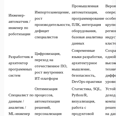
Промышленная
Вероя
Импортозамещение,
автоматизация,
опере
Инженер-
рост
программирование
особе
автоматчик /
производительности,
ПЛК, интеграция
крупн
инженер по
дефицит
оборудования,
регио
роботизации
специалистов
базовая аналитика
индус
данных
класт
Современные
Сохра
Цифровизация,
Разработчик и
языки разработки,
одной
переход на
архитектор
архитектурное
высок
отечественное ПО,
программных
мышление,
техни
рост внутренних
систем
безопасность,
диффе
ИТ-платформ
DevOps-практики
уровн
Оптимизация
Статистика, SQL,
Устой
Специалист по
процессов,
Python/R,
доход
данным /
автоматизация
визуализация,
компа
аналитик /
решений,
работа с
решен
ML-инженер
персонализация
продуктовой
на дан