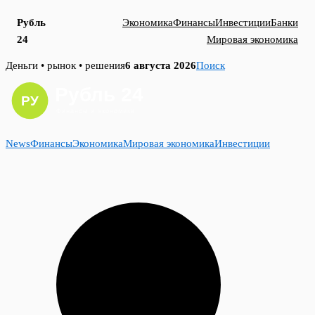
Рубль
Экономика
Финансы
Инвестиции
Банки
24
Мировая экономика
Skip
Деньги • рынок • решения
6 августа 2026
Поиск
to
content
News
Финансы
Экономика
Мировая экономика
Инвестиции