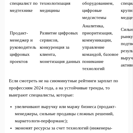
специалист по
технологизация
оборудованием,
специ
медтехнике
медицины
цифровые
круп
медсистемы
медце
Аналитика,
Сильн
Продакт-
Развитие цифровых
приоритизация,
рынку
менеджер и
сервисов,
коммуникации,
подтв
руководитель
конкуренция за
управление
резул
цифровых
клиента,
командой, базовое
выруч
проектов
монетизация данных
понимание
актив
технологий
Если смотреть не на сиюминутные рейтинги зарплат по
профессиям 2024 года, а на устойчивые тренды, то
выиграют специалисты, которые:
увеличивают выручку или маржу бизнеса (продакт-
менеджеры, сильные продавцы сложных решений,
маркетологи-перформанс);
экономят ресурсы за счет технологий (инженеры-