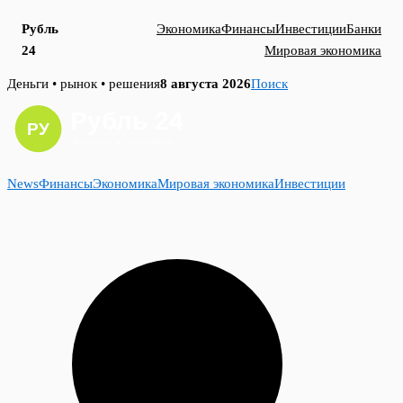
Рубль
Экономика
Финансы
Инвестиции
Банки
24
Мировая экономика
Skip
Деньги • рынок • решения
8 августа 2026
Поиск
to
content
News
Финансы
Экономика
Мировая экономика
Инвестиции