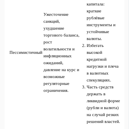
капитала:
краткие
Ужесточение
рублёвые
санкций,
инструменты и
ухудшение
устойчивые
торгового баланса,
валюты.
рост
Избегать
волатильности и
Пессимистичный
высокой
инфляционных
кредитной
ожиданий,
нагрузки и плеча
давление на курс и
в валютных
возможные
спекуляциях.
регуляторные
Часть средств
ограничения.
держать в
ликвидной форме
(рубли и валюта)
на случай резких
решений властей.